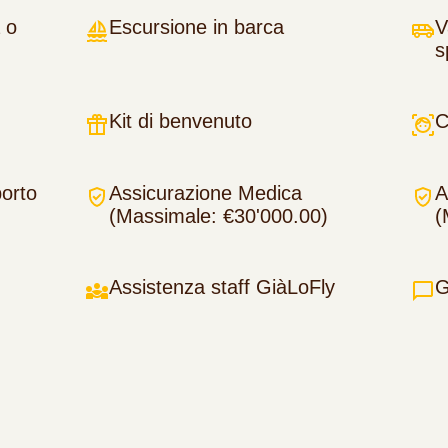
 o
Escursione in barca
V
s
Kit di benvenuto
C
porto
Assicurazione Medica
A
(Massimale: €30'000.00)
(
Assistenza staff GiàLoFly
G